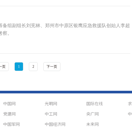
队伍筹备组副组长刘宪林、郑州市中原区银鹰应急救援队创始人李超
考察。
一页
1
2
下一页
中国网
光明网
国际在线
求
党建网
中工网
央广网
中
中国军网
中国经济网
未来网