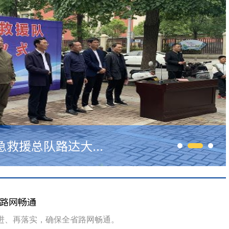
救援总队路达大...
”：强化应急处...
路网畅通
进、再落实，确保全省路网畅通。