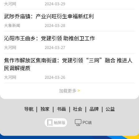
大河网
2024-03-29
武陟乔庙镇：产业兴旺衍生幸福新红利
大象新闻
2024-03-28
沁阳市王曲乡：党建引领 助推创卫工作
大河网
2024-03-27
焦作市解放区焦南街道：党建引领“三网”融合 推进人
民调解提质
大河网
2024-03-26
>
加载更多
|
|
|
|
|
导航
独家
书画
社会
品牌
公益