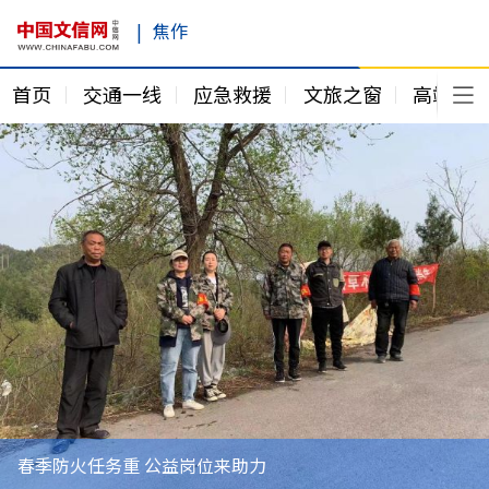
|
焦作
首页
交通一线
应急救援
文旅之窗
高端访
春季防火任务重 公益岗位来助力