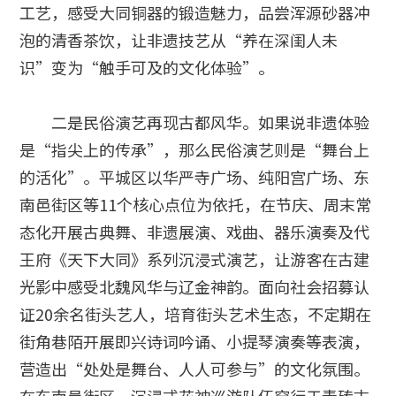
工艺，感受大同铜器的锻造魅力，品尝浑源砂器冲
泡的清香茶饮，让非遗技艺从“养在深闺人未
识”变为“触手可及的文化体验”。
二是民俗演艺再现古都风华。如果说非遗体验
是“指尖上的传承”，那么民俗演艺则是“舞台上
的活化”。平城区以华严寺广场、纯阳宫广场、东
南邑街区等11个核心点位为依托，在节庆、周末常
态化开展古典舞、非遗展演、戏曲、器乐演奏及代
王府《天下大同》系列沉浸式演艺，让游客在古建
光影中感受北魏风华与辽金神韵。面向社会招募认
证20余名街头艺人，培育街头艺术生态，不定期在
街角巷陌开展即兴诗词吟诵、小提琴演奏等表演，
营造出“处处是舞台、人人可参与”的文化氛围。
在东南邑街区，沉浸式花神巡游队伍穿行于青砖古