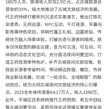
180万人次，旅游收入实现2.5亿元，占古城旅游总
营收的35%，极大地推动了古城文旅经济的发展。
代王府持续打磨系列沉浸式实景演艺，推出打铁花
非遗秀、王府巡游、NPC互动、千灯夜游、天幕光
影秀等特色项目，将明代藩王礼制、边塞民俗、传
统技艺融入场景体验，打破古迹与游客的隔阂。原
本仅供观赏的静态古建，变为可沉浸、可互动、可
体验的活态文化空间，充分盘活夜间闲置空间，打
造王府夜游季特色IP，补齐古城夜间文旅短板，有
效延长游客停留时间，带动周边民宿、餐饮、市井
商业联动发展，形成“一处活化、全域赋能”的联
动效应，成为大同古城夜间文旅经济的核心引爆
点。2025全年接待游客64.27万人，收入3390万。
此外，平城区还系统梳理代王府西侧、老五中旧址
等古城闲置空间，采用市场化运营模式筹建停车场