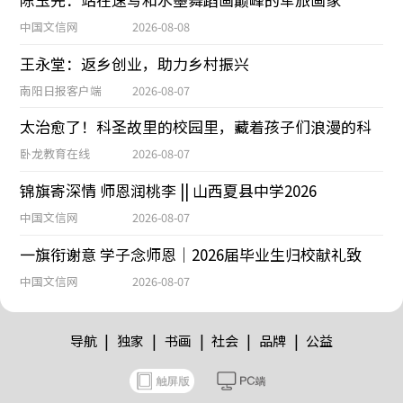
中国文信网
2026-08-08
王永堂：返乡创业，助力乡村振兴
南阳日报客户端
2026-08-07
太治愈了！科圣故里的校园里，藏着孩子们浪漫的科
卧龙教育在线
2026-08-07
锦旗寄深情 师恩润桃李 || 山西夏县中学2026
中国文信网
2026-08-07
一旗衔谢意 学子念师恩｜2026届毕业生归校献礼致
中国文信网
2026-08-07
|
|
|
|
|
导航
独家
书画
社会
品牌
公益