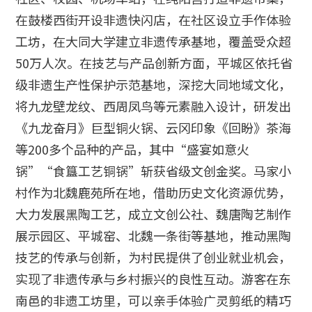
在鼓楼西街开设非遗快闪店，在社区设立手作体验
工坊，在大同大学建立非遗传承基地，覆盖受众超
50万人次。在技艺与产品创新方面，平城区依托省
级非遗生产性保护示范基地，深挖大同地域文化，
将九龙壁龙纹、西周凤鸟等元素融入设计，研发出
《九龙奋月》巨型铜火锅、云冈印象《回盼》茶海
等200多个品种的产品，其中“盛宴如意火
锅”“食簋工艺铜锅”斩获省级文创金奖。马家小
村作为北魏鹿苑所在地，借助历史文化资源优势，
大力发展黑陶工艺，成立文创公社、魏唐陶艺制作
展示园区、平城窑、北魏一条街等基地，推动黑陶
技艺的传承与创新，为村民提供了创业就业机会，
实现了非遗传承与乡村振兴的良性互动。游客在东
南邑的非遗工坊里，可以亲手体验广灵剪纸的精巧