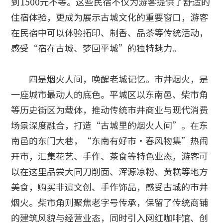
到1500元不等。这些民宿不仅为游客提供了舒适的
住宿体验，更成为展示古城文化的重要窗口，游客
在民宿中可以体验拓印、制香、品茶等传统活动，
感受“宿在古城、梦回平城”的独特魅力。
四是烟火人间，唤醒老城记忆。市井烟火，是
一座城市最动人的底色。平城区以东南邑、柴市角
等历史街区为载体，推动传统市井商业与现代消费
场景深度融合，打造“古城里的烟火人间”。在东
南邑的东门大巷，“东南有好市·春风物集”热闹
开市，汇集花艺、手作、茶食等特色业态，游客可
以在这里品尝大同刀削面、浑源凉粉、黄糕等地方
美食，购买非遗文创、手作饰品，感受古城的市井
烟火。柴市角则聚焦老字号传承，保留了传统商铺
的建筑风貌与经营业态，同时引入网红咖啡馆、创