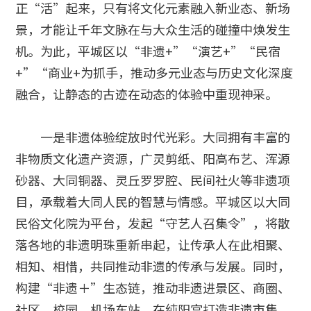
正“活”起来，只有将文化元素融入新业态、新场
景，才能让千年文脉在与大众生活的碰撞中焕发生
机。为此，平城区以“非遗+”“演艺+”“民宿
+”“商业+为抓手，推动多元业态与历史文化深度
融合，让静态的古迹在动态的体验中重现神采。
一是非遗体验绽放时代光彩。大同拥有丰富的
非物质文化遗产资源，广灵剪纸、阳高布艺、浑源
砂器、大同铜器、灵丘罗罗腔、民间社火等非遗项
目，承载着大同人民的智慧与情感。平城区以大同
民俗文化院为平台，发起“守艺人召集令”，将散
落各地的非遗明珠重新串起，让传承人在此相聚、
相知、相惜，共同推动非遗的传承与发展。同时，
构建“非遗＋”生态链，推动非遗进景区、商圈、
社区、校园、机场车站，在纯阳宫打造非遗市集，