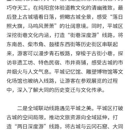
巧夺天工，在纯阳宫体验道教文化的清幽雅致，最
后登上古城墙看日落，俯瞰古城全景，感受“落日
照大旗，马鸣风萧萧”的壮阔意境。同时，平城区
深挖街巷文化内涵，打造“街巷深度游”线路，将
东南邑、柴市角、鼓楼东西街等历史街区串联起
来，游客可以漫步青石板路，穿梭于古街小巷，探
访非遗工坊、特色民宿、市井商铺，感受古城的市
井烟火与人文气息。平城记忆馆、雕塑博物馆等文
化场馆也被纳入线路，让游客在参观展览的过程
中，深入了解大同的历史变迁与文化传承。
二是全域联动线路遇见平城之美。平城区打破
古城的空间局限，推动文旅资源向全域延伸，打
造“两日深度游”线路，将古城与云冈石窟、大同