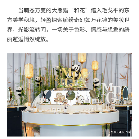
当萌态万变的大熊猫“和花”踏入毛戈平的东
方美学秘境，轻盈探索缤纷奇幻如万花镜的美妆世
界，光影流转间，一场关于色彩、情感与想象的绮
丽邂逅悄然绽放。