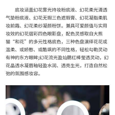
底妆涵盖幻花雾光持妆粉底液、幻花柔光清透
气垫粉底液、幻花无瑕三色遮瑕膏、幻花凝脂柔肌
妆前霜、幻花柔纱凝颜粉饼。兼具可爱颜值与实用
妆效的幻花熠彩四色眼影盘，配色灵感取自大熊
猫“和花”的多元性格底色，三种色盘演绎花花或
温柔、或娇憨、或酷飒的不同性格，轻松勾勒灵动
有神的东方眼眸;幻花流光盈灿腮红棒莹透灵动，幻
花晶透水凝唇釉轻盈水润、透亮生光，打造自然松
弛的氛围感妆容。