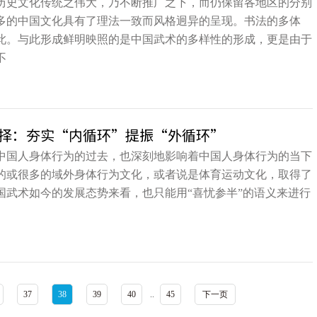
历史文化传统之伟大，乃不断推广之下，而仍保留各地区的分别
多的中国文化具有了理法一致而风格迥异的呈现。书法的多体
此。与此形成鲜明映照的是中国武术的多样性的形成，更是由于
不
择：夯实“内循环”提振“外循环”
中国人身体行为的过去，也深刻地影响着中国人身体行为的当下
的或很多的域外身体行为文化，或者说是体育运动文化，取得了
国武术如今的发展态势来看，也只能用“喜忧参半”的语义来进行
37
38
39
40
..
45
下一页