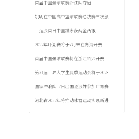
首届中国垒球联赛浙江队夺冠
姚明在中国高中篮球联赛总决赛三次颁
世运会首日中国蹼泳获两金两银
2022年环湖赛将于7月末在青海开赛
首届中国垒球联赛将在浙江绍兴开赛
第31届世界大学生夏季运动会将于2023
国家冲浪队17日出国逐浪并参加世青赛
河北省2022年将推动冰雪运动实现新进