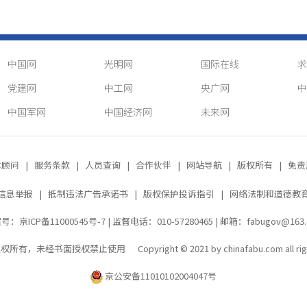
中国网
光明网
国际在线
求
党建网
中工网
央广网
中
中国军网
中国经济网
未来网
律顾问
|
服务条款
|
人员查询
|
合作伙伴
|
网站导航
|
版权所有
|
免责
信息举报
|
抵制违法广告承诺书
|
版权保护投诉指引
|
网络法制和道德教
号：京ICP备11000545号-7
| 监督电话：010-57280465 | 邮箱：fabugov@163
，未经书面授权禁止使用 Copyright © 2021 by chinafabu.com all right
京公安备11010102004047号