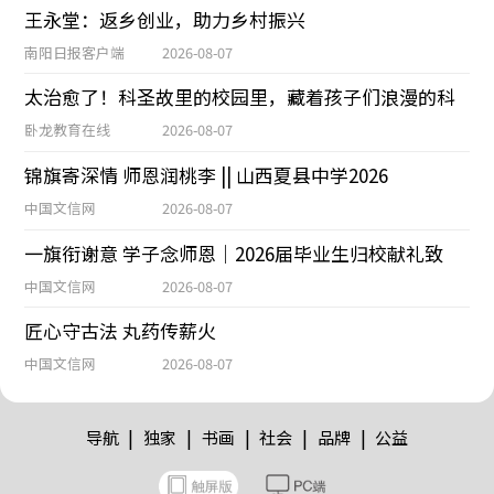
王永堂：返乡创业，助力乡村振兴
南阳日报客户端
2026-08-07
太治愈了！科圣故里的校园里，藏着孩子们浪漫的科
卧龙教育在线
2026-08-07
锦旗寄深情 师恩润桃李 || 山西夏县中学2026
中国文信网
2026-08-07
一旗衔谢意 学子念师恩｜2026届毕业生归校献礼致
中国文信网
2026-08-07
匠心守古法 丸药传薪火
中国文信网
2026-08-07
|
|
|
|
|
导航
独家
书画
社会
品牌
公益