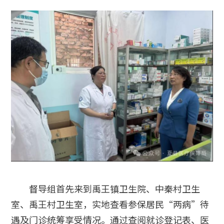
督导组首先来到禹王镇卫生院、中秦村卫生
室、禹王村卫生室，实地查看参保居民“两病”待
遇及门诊统筹享受情况。通过查阅就诊登记表、医