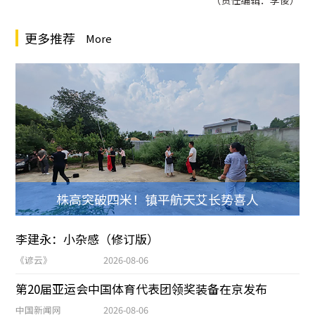
（责任编辑：李俊）
更多推荐
More
株高突破四米！镇平航天艾长势喜人
李建永：小杂感（修订版）
《谚云》
2026-08-06
第20届亚运会中国体育代表团领奖装备在京发布
中国新闻网
2026-08-06