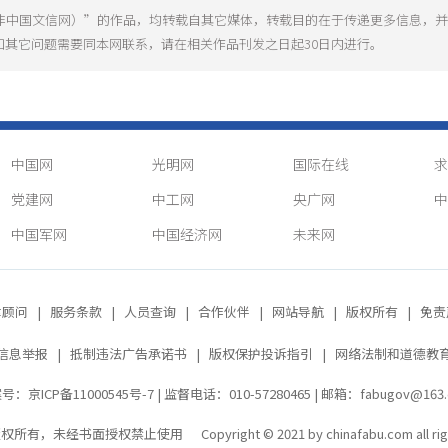
（非中国文信网）”的作品，均转载自其它媒体，转载目的在于传递更多信息，
和其它问题需要同本网联系，请在相关作品刊发之日起30日内进行。
中国网
光明网
国际在线
求
党建网
中工网
央广网
中
中国军网
中国经济网
未来网
律顾问
|
服务条款
|
人员查询
|
合作伙伴
|
网站导航
|
版权所有
|
免责
信息举报
|
抵制违法广告承诺书
|
版权保护投诉指引
|
网络法制和道德教
号：京ICP备11000545号-7
| 监督电话：010-57280465 | 邮箱：fabugov@163
，未经书面授权禁止使用 Copyright © 2021 by chinafabu.com all right