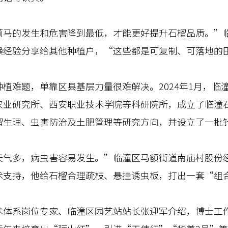
的发生和危害降到最低，才能更好提升石榴品质。”临
操经验分享给其他种植户，“这些都是可复制、可落地的
难题，单靠区县基层力量很难解决。2024年1月，临
农业研究所、西安职业技术学院等科研院所，成立了临潼
榴生理、虫害防治及土肥管理等研究方向，并设立了一批
多，病虫害容易发生。”临潼区马额街道南庙村股份经
术支持，他给石榴合理疏枝、悬挂诱虫板，打出一套“组
系岗位专家、临潼区园艺站站长张迎军介绍，博士工作