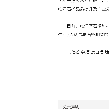
化和先进技术推广应用，近
临潼石榴品质提升及产业发
目前，临潼区石榴种植面积
过5万人从事与石榴相关的
（记者 李洁 张哲浩 通
免责声明：