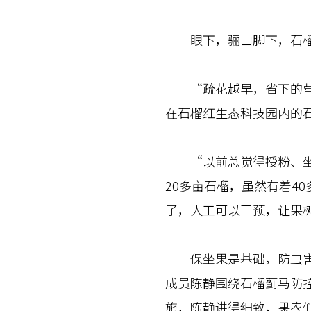
眼下，骊山脚下，石榴
“疏花越早，省下的营养
在石榴红生态科技园内的
“以前总觉得授粉、坐果
20多亩石榴，虽然有着4
了，人工可以干预，让果
保坐果是基础，防虫害是
成员陈静围绕石榴蓟马防
施，陈静讲得细致，果农