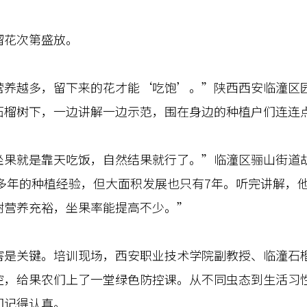
花次第盛放。
越多，留下来的花才能‘吃饱’。”陕西西安临潼区园
石榴树下，一边讲解一边示范，围在身边的种植户们连连
就是靠天吃饭，自然结果就行了。”临潼区骊山街道胡
0多年的种植经验，但大面积发展也只有7年。听完讲解，
树营养充裕，坐果率能提高不少。”
关键。培训现场，西安职业技术学院副教授、临潼石榴
控，给果农们上了一堂绿色防控课。从不同虫态到生活习
们记得认真。