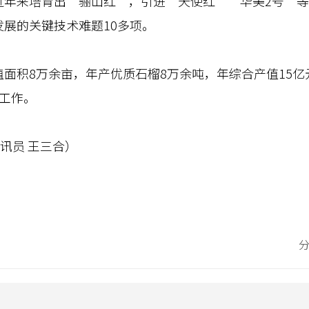
年来培育出“骊山红”，引进“天使红”“华美2号”等
展的关键技术难题10多项。
8万余亩，年产优质石榴8万余吨，年综合产值15亿元
工作。
讯员 王三合）