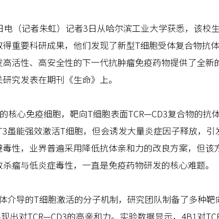
电（记者朱虹）记者3日从哈尔滨工业大学获悉，该校生
得重要科研成果，他们发现了新型T细胞受体复合物抗体
发高活性、高安全性的下一代抗肿瘤免疫药物提供了全新
关研究发表在期刊《生命》上。
心免疫细胞，靶向T细胞表面TCR—CD3复合物的抗
T3虽能强效激活T细胞，但会诱发大量炎症因子释放，引
避毒性，业界普遍采用降低抗体亲和力的改良方案，但该
效杀瘤与低炎症毒性，一直是免疫药物研发的核心难题。
抗体介导的T细胞激活的分子机制，研究团队制备了多种靶
现出对TCR—CD3的高亲和力。实验数据显示，4B1对TC