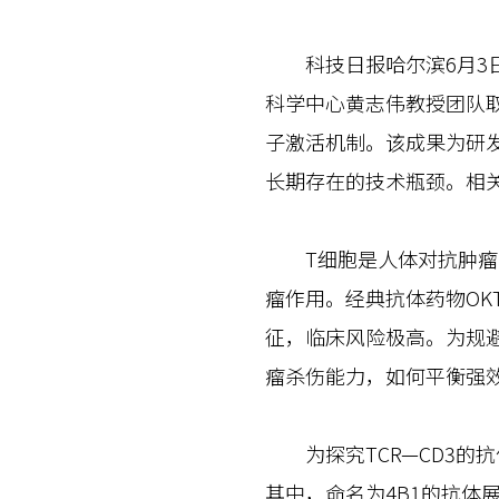
科技日报哈尔滨6月3日
科学中心黄志伟教授团队取
子激活机制。该成果为研
长期存在的技术瓶颈。相
T细胞是人体对抗肿瘤的核
瘤作用。经典抗体药物OK
征，临床风险极高。为规
瘤杀伤能力，如何平衡强
为探究TCR—CD3的
其中，命名为4B1的抗体展