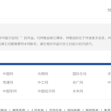
（非中国文信网）”的作品，均转载自其它媒体，转载目的在于传递更多信息，
和其它问题需要同本网联系，请在相关作品刊发之日起30日内进行。
中国网
光明网
国际在线
求
党建网
中工网
央广网
中
中国军网
中国经济网
未来网
律顾问
|
服务条款
|
人员查询
|
合作伙伴
|
网站导航
|
版权所有
|
免责