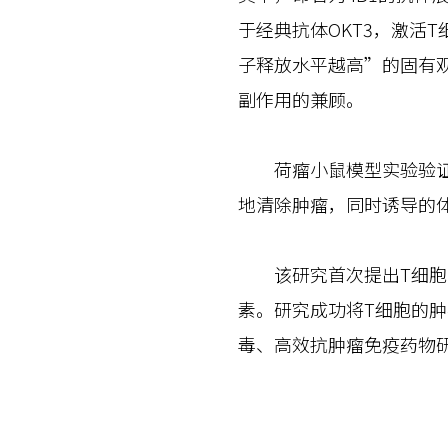
于经典抗体OKT3，激活
子释放水平越高”的固有
副作用的兼顾。
荷瘤小鼠模型实验验证了
地清除肿瘤，同时诱导的
该研究首次提出T细胞“
素。研究成功将T细胞的
毒、高效抗肿瘤免疫药物