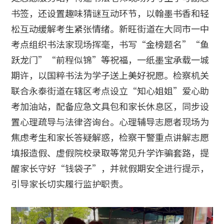
书签，还设置趣味猜谜互动环节，以翰墨书香和轻
松互动缓解考生紧张情绪。新旺街道在大同市一中
考点组织书法家现场挥毫，书写“金榜题名”“鱼
跃龙门”“前程似锦”等祝福，一纸墨宝承载一城
期许，以国粹书法为学子送上美好祝愿。检察机关
联合永泰街道在辖区考点设立“知心姐姐”爱心助
考加油站，配备应急文具包和家长休息区，同步设
置心理疏导与法律咨询台。心理辅导志愿者现场为
焦虑考生和家长答疑解惑，检察干警重点讲解志愿
填报造假、虚假院校录取等常见升学诈骗套路，提
醒家长守好“钱袋子”，并就假期安全进行提示，
引导家长切实履行监护职责。