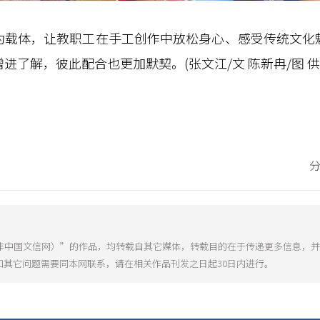
体，让教职工在手工创作中放松身心、感受传统文化
增进了解，彼此配合也更加默契。(
张文江/文 陈新冉/图
供
（非中国文信网）”的作品，均转载自其它媒体，转载目的在于传递更多信息，
和其它问题需要同本网联系，请在相关作品刊发之日起30日内进行。