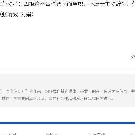
动者：因拒绝不合理调岗而离职，不属于主动辞职，劳
张清波 刘娟）
（非中国文信网）”的作品，均转载自其它媒体，转载目的在于传递更多信息，
和其它问题需要同本网联系，请在相关作品刊发之日起30日内进行。
中国网
光明网
国际在线
求