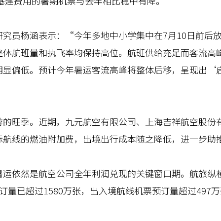
油基建费用的暑期机票与去年相比稳中有降。
员杨涵表示：“今年多地中小学集中在7月10日前后放
整体航班量和执飞率均保持高位。航班供给充足而客流高
明显偏低。预计今年暑运客流高峰将整体后移，呈现出‘
旺季。近期，九元航空有限公司、上海吉祥航空股份有
际航线的燃油附加费，出境出行成本随之降低，进一步助
依然是航空公司全年利润兑现的关键窗口期。航旅纵横数
订量已超过1580万张，出入境航线机票预订量超过497