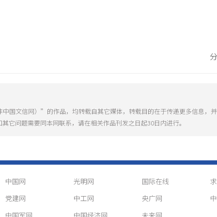
（非中国文信网）”的作品，均转载自其它媒体，转载目的在于传递更多信息，
和其它问题需要同本网联系，请在相关作品刊发之日起30日内进行。
中国网
光明网
国际在线
求
党建网
中工网
央广网
中
中国军网
中国经济网
未来网